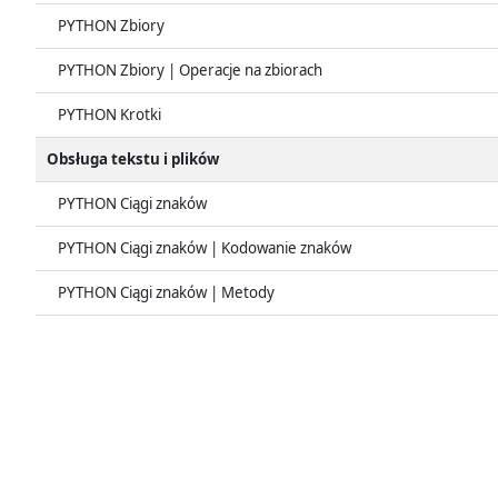
PYTHON Zbiory
PYTHON Zbiory | Operacje na zbiorach
PYTHON Krotki
Obsługa tekstu i plików
PYTHON Ciągi znaków
PYTHON Ciągi znaków | Kodowanie znaków
PYTHON Ciągi znaków | Metody
PYTHON Formatowanie ciągów znaków
PYTHON Obsługa plików
Zagadnienia zaawansowane
PYTHON Zasięg zmiennych