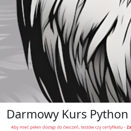
Darmowy Kurs Python On
Aby mieć pełen dostęp do ćwiczeń, testów czy certyfikatu -
Za