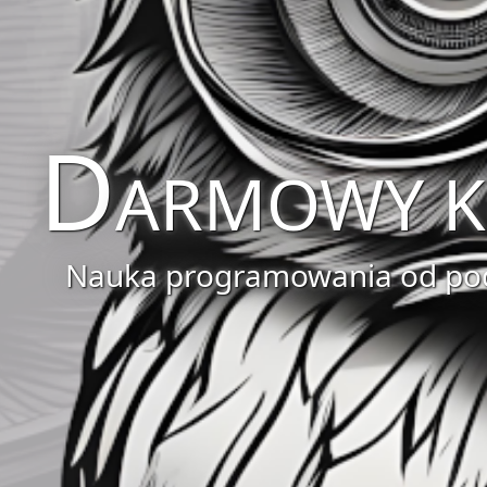
D
ARMOWY K
Nauka programowania od po