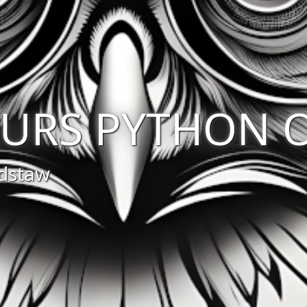
URS PYTHON 
dstaw